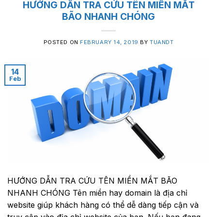
HƯỚNG DẪN TRA CỨU TÊN MIỀN MẮT
BÃO NHANH CHÓNG
POSTED ON
FEBRUARY 14, 2019
BY
TUANDT
14
Feb
HƯỚNG DẪN TRA CỨU TÊN MIỀN MẮT BÃO
NHANH CHÓNG Tên miền hay domain là địa chỉ
website giúp khách hàng có thể dễ dàng tiếp cận và
truy cập vào địa chỉ website của bạn. Nếu bạn đang