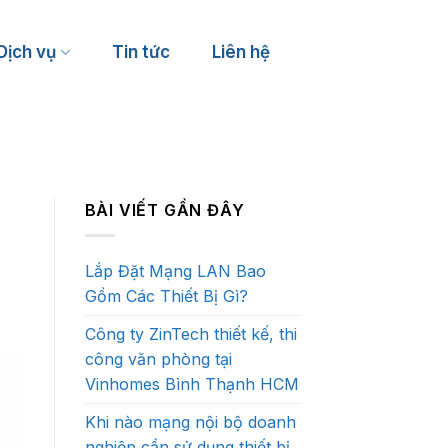
Dịch vụ
Tin tức
Liên hệ
Nhà hàng, Café, Bar
Gym, Yoga
Karaoke, Billiards
Bể bơi
BÀI VIẾT GẦN ĐÂY
Khách sạn, Nhà nghỉ
Golf 3D
Khu vui chơi trẻ em
Pickleball, Cầu lông, Bóng đá
Lắp Đặt Mạng LAN Bao
Gồm Các Thiết Bị Gì?
Công ty ZinTech thiết kế, thi
công văn phòng tại
Vinhomes Bình Thạnh HCM
Khi nào mạng nội bộ doanh
nghiệp cần sử dụng thiết bị