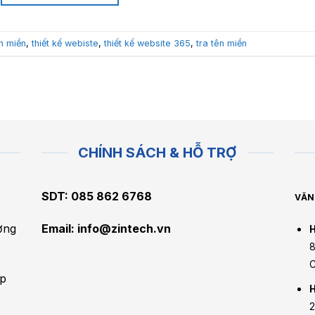
n miền
,
thiết kế webiste
,
thiết kế website 365
,
tra tên miền
CHÍNH SÁCH & HỖ TRỢ
SDT: 085 862 6768
VĂN
ờng
Email:
info@zintech.vn
H
8
C
áp
H
2