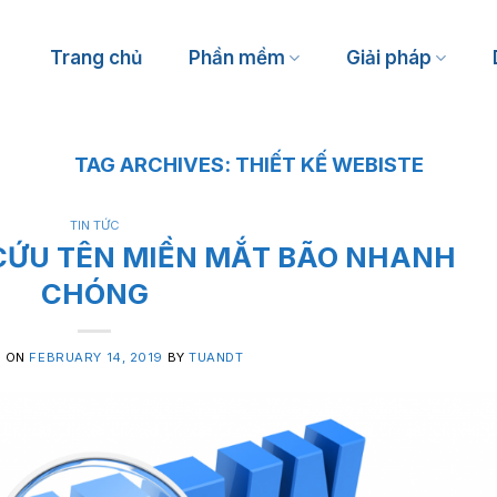
Trang chủ
Phần mềm
Giải pháp
TAG ARCHIVES:
THIẾT KẾ WEBISTE
Spa, massage
Thẩm mỹ viện, phòng khám
TIN TỨC
Tiệm nails
CỨU TÊN MIỀN MẮT BÃO NHANH
Salon tóc
CHÓNG
D ON
FEBRUARY 14, 2019
BY
TUANDT