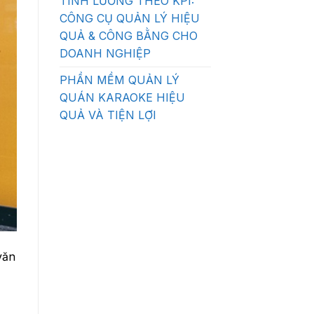
TÍNH LƯƠNG THEO KPI:
CÔNG CỤ QUẢN LÝ HIỆU
QUẢ & CÔNG BẰNG CHO
DOANH NGHIỆP
PHẦN MỀM QUẢN LÝ
QUÁN KARAOKE HIỆU
QUẢ VÀ TIỆN LỢI
văn