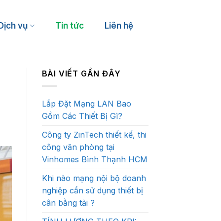
Dịch vụ
Tin tức
Liên hệ
BÀI VIẾT GẦN ĐÂY
Nhà hàng, Café, Bar
Gym, Yoga
Karaoke, Billiards
Bể bơi
Lắp Đặt Mạng LAN Bao
Khách sạn, Nhà nghỉ
Golf 3D
Gồm Các Thiết Bị Gì?
Khu vui chơi trẻ em
Pickleball, Cầu lông, Bóng đá
Công ty ZinTech thiết kế, thi
công văn phòng tại
Vinhomes Bình Thạnh HCM
Khi nào mạng nội bộ doanh
nghiệp cần sử dụng thiết bị
cân bằng tải ?