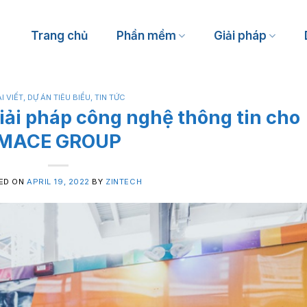
Trang chủ
Phần mềm
Giải pháp
I VIẾT
,
DỰ ÁN TIÊU BIỂU
,
TIN TỨC
Spa, massage
giải pháp công nghệ thông tin cho
Thẩm mỹ viện, phòng khám
MACE GROUP
Tiệm nails
Salon tóc
ED ON
APRIL 19, 2022
BY
ZINTECH