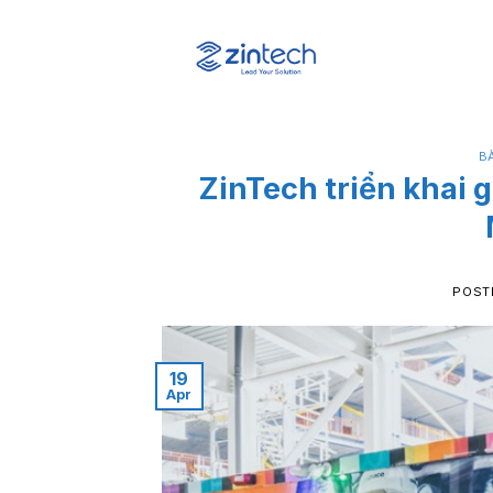
Skip
to
content
BÀ
ZinTech triển khai 
POST
19
Apr