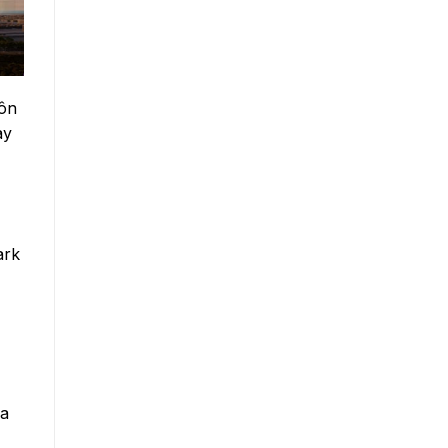
môn
ay
ark
ủa