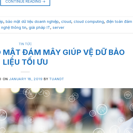
CONTINUE READING
→
ệp
,
bảo mật dữ liệu doanh nghiệp
,
cloud
,
cloud computing
,
điện toán đám
 nghệ thông tin
,
giải pháp IT
,
server
TIN TỨC
 MẬT ĐÁM MÂY GIÚP VỆ DỮ BẢO
LIỆU TỐI ƯU
D ON
JANUARY 18, 2019
BY
TUANDT