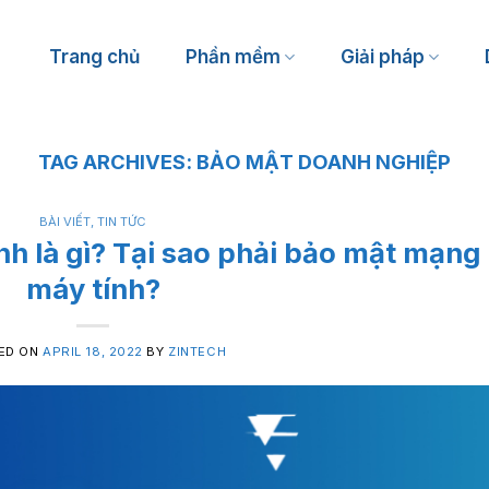
Trang chủ
Phần mềm
Giải pháp
TAG ARCHIVES:
BẢO MẬT DOANH NGHIỆP
Spa, massage
Thẩm mỹ viện, phòng khám
BÀI VIẾT
,
TIN TỨC
Tiệm nails
h là gì? Tại sao phải bảo mật mạng
Salon tóc
máy tính?
ED ON
APRIL 18, 2022
BY
ZINTECH