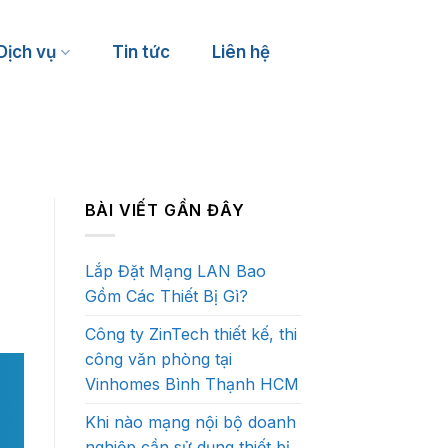
Dịch vụ
Tin tức
Liên hệ
Nhà hàng, Café, Bar
Gym, Yoga
Karaoke, Billiards
Bể bơi
BÀI VIẾT GẦN ĐÂY
Khách sạn, Nhà nghỉ
Golf 3D
Khu vui chơi trẻ em
Pickleball, Cầu lông, Bóng đá
Lắp Đặt Mạng LAN Bao
Gồm Các Thiết Bị Gì?
Công ty ZinTech thiết kế, thi
công văn phòng tại
Vinhomes Bình Thạnh HCM
Khi nào mạng nội bộ doanh
nghiệp cần sử dụng thiết bị