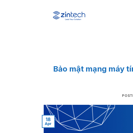
Skip
to
content
Bảo mật mạng máy tín
POST
18
Apr