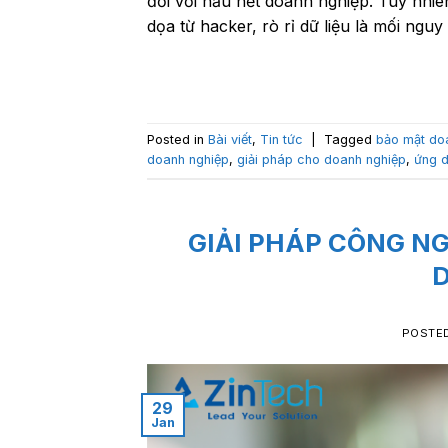
đối với hầu hết doanh nghiệp. Tuy nhiê
dọa từ hacker, rò rỉ dữ liệu là mối ngu
Posted in
Bài viết
,
Tin tức
|
Tagged
bảo mật do
doanh nghiệp
,
giải pháp cho doanh nghiệp
,
ứng d
GIẢI PHÁP CÔNG N
POSTE
29
Jan