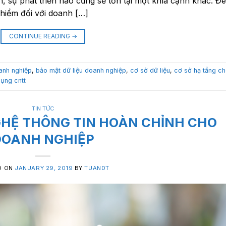
n, sự phát triển nào cũng sẽ tồn tại một khía cạnh khác. Đe
y hiểm đối với doanh […]
CONTINUE READING
→
anh nghiệp
,
bảo mật dữ liệu doanh nghiệp
,
cơ sở dữ liệu
,
cơ sở hạ tầng c
ụng cntt
TIN TỨC
GHỆ THÔNG TIN HOÀN CHỈNH CHO
DOANH NGHIỆP
D ON
JANUARY 29, 2019
BY
TUANDT